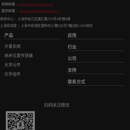
销售邮箱
:
info.zygo@ametek.com
服务邮箱 ：
service.zygo@ametek.com
商务中心 ：上海市松江区蒲汇路
155
号
4
号楼
4
楼
上海实验室 ：上海市自贸区富特东三路
526
号
1
幢
2
层
A1/A4
部位
产品
应用
计量系统
行业
纳米位置传感器
公司
光学元件
支持
光学组件
联系方式
扫码关注微信