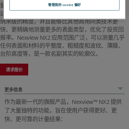
量（CSI）轮廓仪。
管理我的 cookie 偏好
这种完全非接触式技术可在所有放大倍率下提供亚
纳米级的精度，并且能够比其他商用同类技术更
快、更精确地测量更多的表面类型，优化了投资回
报率。Nexview NX2 应用范围广泛，可以测量几乎
任何表面和材料的平整度、粗糙度和波纹、薄膜、
台阶高度等，是一款名副其实的轮廓仪。
请求报价
更多信息
作为最新一代的旗舰产品，Nexview™ NX2 提供
了大量独特的功能，旨在使用户获得更好、更
快、更可靠的计量结果：