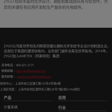
ZYGO 经验丰富的光学设计、装配和集成团队将与您合作，为
您的关键任务应用开发和生产复杂的光电组件。
ZYGO公司是世界知名的精密测量仪器和光学系统专业设计和制造企业，
总部位于美国的康涅狄格州，业务部门遍布全美及世界各地。2014年，
ZYGO加入AMETEK（阿美特克）集团
咨询电话
: 400-021-2171
销售邮箱
:
info.zygo@ametek.com
服务邮箱 ：
service.zygo@ametek.com
商务中心 ：上海市松江区蒲汇路
155
号
4
号楼
4
楼
上海实验室 ：上海市自贸区富特东三路
526
号
1
幢
2
层
A1/A4
部位
产品
应用
计量系统
行业