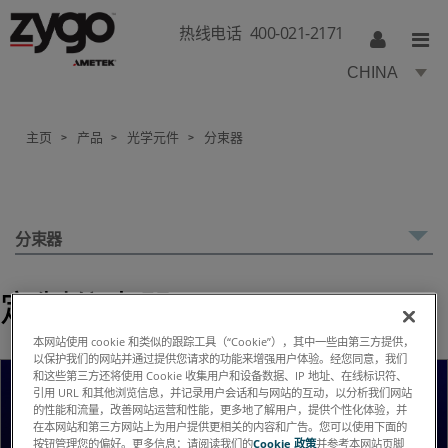
热线电话
400-021-2171
CHINA
主页
产品
光学元件
分束器
>
>
>
分束器
定制分束器
本网站使用 cookie 和类似的跟踪工具（“Cookie”），其中一些由第三方提供，
以保护我们的网站并通过提供您请求的功能来增强用户体验。经您同意，我们
和这些第三方还将使用 Cookie 收集用户和设备数据、IP 地址、在线标识符、
引用 URL 和其他浏览信息，并记录用户会话和与网站的互动，以分析我们网站
的性能和流量，改善网站运营和性能，更多地了解用户，提供个性化体验，并
在本网站和第三方网站上为用户提供更相关的内容和广告。您可以使用下面的
按钮管理您的偏好。更多信息：请阅读我们的
Cookie 政策
并参考本网站页脚