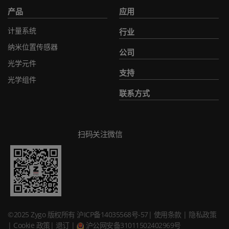
产品
应用
计量系统
行业
纳米位置传感器
公司
光学元件
支持
光学组件
联系方式
扫码关注微信
©2025 Zygo 版权所有
沪ICP备14035568号-57
|
使用条款
|
隐私政策
|
Cookie 政策
|
退订
|
沪公网安备31011502402969号