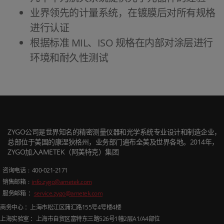
业界领先的计量系统，在镀膜后对所有规格
进行认证
根据标准 MIL、ISO 规格在内部对涂层进行
环境和耐久性测试
ZYGO公司是世界知名的精密测量仪器和光学系统专业设计和制造企业，
总部位于美国的康涅狄格州，业务部门遍布全美及世界各地。2014年，
ZYGO加入AMETEK（阿美特克）集团
咨询电话
: 400-021-2171
销售邮箱
:
info.zygo@ametek.com
服务邮箱 ：
service.zygo@ametek.com
商务中心 ：上海市松江区蒲汇路
155
号
4
号楼
4
楼
上海实验室 ：上海市自贸区富特东三路
526
号
1
幢
2
层
A1/A4
部位