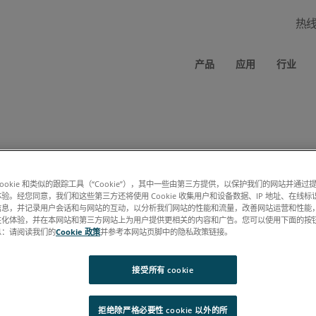
热
产品
应用
行业
cookie 和类似的跟踪工具（“Cookie”），其中一些由第三方提供，以保护我们的网站并通
规范 PDF 时应绕过此表单（要求：相同的浏览器、相同的计算机、允许使
验。经您同意，我们和这些第三方还将使用 Cookie 收集用户和设备数据、IP 地址、在线标识
信息，并记录用户会话和与网站的互动，以分析我们网站的性能和流量，改善网站运营和性能
性化体验，并在本网站和第三方网站上为用户提供更相关的内容和广告。您可以使用下面的按
息：请阅读我们的
Cookie 政策
并参考本网站页脚中的隐私政策链接。
接受所有 cookie
拒绝除严格必要性 cookie 以外的所