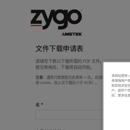
文件下载申请表
请填写下表以下载所需的 PDF 文件。
提交表格后，下载将自动开始。
本网站使用 
注意：
通常只需要提交此表单 一次。 后续尝试下载手册或
来增强用户体
用 cookie，自上次下载后少于 30 天）。
和其他浏览
户，提供个
好。更多信