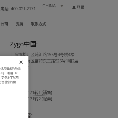
CHINA
登录
线电话
400-021-2171
公司
支持
联系方式
Zygo中国:
上海市松江区蒲汇路155号4号楼4楼
上海市自贸区富特东三路526号1幢2层
A1/A4部位
过提供您请求的功能
符、引用 URL
，更多地了解用
钮管理您的偏
热线 :
400 021 2171转1 (销售)
400 021 2171转2 (服务)
销售邮箱：