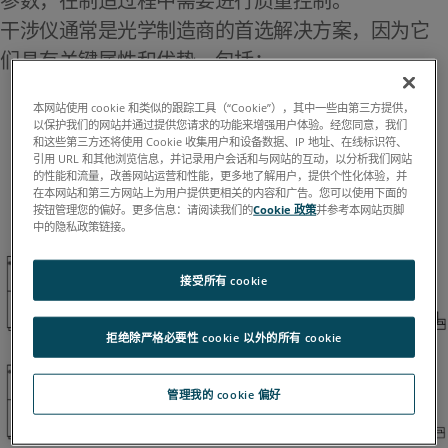
参数，在制造过程中需要进行质量控制。
干涉仪通常是光学制造商的首选解决方案，因为它
们具有关键属性和优势，包括：
本网站使用 cookie 和类似的跟踪工具（“Cookie”），其中一些由第三方提供，
非接触式三维测量
以保护我们的网站并通过提供您请求的功能来增强用户体验。经您同意，我们
精确、高质量的数据
和这些第三方还将使用 Cookie 收集用户和设备数据、IP 地址、在线标识符、
引用 URL 和其他浏览信息，并记录用户会话和与网站的互动，以分析我们网站
快速的零件设置和测量
的性能和流量，改善网站运营和性能，更多地了解用户，提供个性化体验，并
在本网站和第三方网站上为用户提供更相关的内容和广告。您可以使用下面的
与短半径和长半径表面兼容
按钮管理您的偏好。更多信息：请阅读我们的
Cookie 政策
并参考本网站页脚
中的隐私政策链接。
接受所有 cookie
拒绝除严格必要性 cookie 以外的所有 cookie
管理我的 cookie 偏好