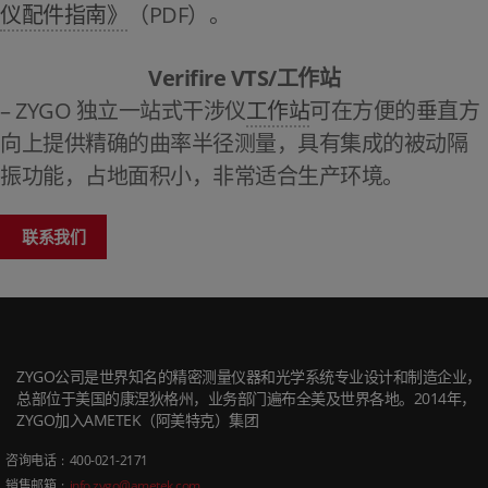
仪配件指南》
（PDF）。
Verifire VTS/工作站
– ZYGO 独立一站式干涉仪
工作站
可在方便的垂直方
向上提供精确的曲率半径测量，具有集成的被动隔
振功能，占地面积小，非常适合生产环境。
联系我们
ZYGO公司是世界知名的精密测量仪器和光学系统专业设计和制造企业，
总部位于美国的康涅狄格州，业务部门遍布全美及世界各地。2014年，
ZYGO加入AMETEK（阿美特克）集团
咨询电话
: 400-021-2171
销售邮箱
:
info.zygo@ametek.com