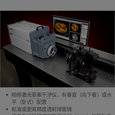
相移
激光菲索干涉仪
，有垂直（向下看）或水
平（卧式）配置
标准或更高精度透射球面镜