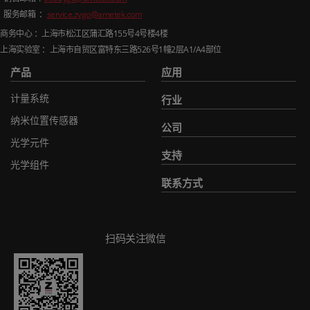
服务邮箱 ：
service.zygo@ametek.com
商务中心 ：上海市松江区蒲汇路
155
号
4
号楼
4
楼
上海实验室 ：上海市自贸区富特东三路
526
号
1
幢
2
层
A1/A4
部位
产品
应用
计量系统
行业
纳米位置传感器
公司
光学元件
支持
光学组件
联系方式
扫码关注微信