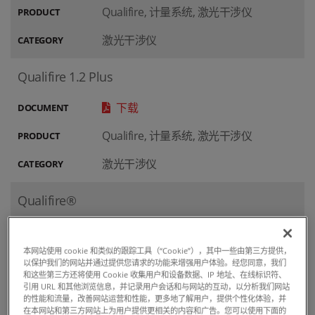
Qualifire, 计量系统, 激光干涉仪
PRODUCT
激光干涉仪
CATEGORY
Qualifire 1.2 Plus
下载
DOCUMENT
Qualifire, 计量系统, 激光干涉仪
PRODUCT
激光干涉仪
CATEGORY
Qualifire®
下载
DOCUMENT
本网站使用 cookie 和类似的跟踪工具（“Cookie”），其中一些由第三方提供，
Qualifire, 计量系统, 激光干涉仪
PRODUCT
以保护我们的网站并通过提供您请求的功能来增强用户体验。经您同意，我们
和这些第三方还将使用 Cookie 收集用户和设备数据、IP 地址、在线标识符、
激光干涉仪
CATEGORY
引用 URL 和其他浏览信息，并记录用户会话和与网站的互动，以分析我们网站
的性能和流量，改善网站运营和性能，更多地了解用户，提供个性化体验，并
在本网站和第三方网站上为用户提供更相关的内容和广告。您可以使用下面的