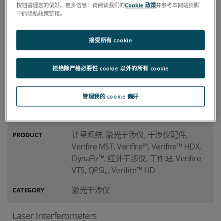
Qualifire 2.4
按钮管理您的偏好。更多信息：请阅读我们的
Cookie 政策
并参考本网站页脚
中的隐私政策链接。
下载
DOCUMENT
接受所有 cookie
Qualifire, 计量系统, 激光干涉仪
PRODUCT
激光干涉仪
CATEGORY
拒绝除严格必要性 cookie 以外的所有 cookie
Laser Interferometers
管理我的 cookie 偏好
下载
DOCUMENT
计量系统, 激光干涉仪, 干涉仪配件,
PRODUCT
Verifire MST, Verifire™, Verifire™ HDX,
DynaFiz™, 红外干涉仪, 工作站, Verifire
VTS, QPSI, , Verifire™ HD
激光干涉仪
CATEGORY
Laser Interferometers