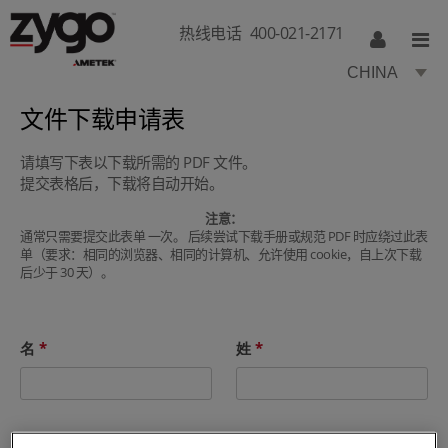
热线电话
400-021-2171
CHINA
文件下载申请表
请填写下表以下载所需的 PDF 文件。
提交表格后，下载将自动开始。
注意：
通常只需要提交此表单 一次。 后续尝试下载手册或规范 PDF 时应绕过此表
单（要求：相同的浏览器、相同的计算机、允许使用 cookie，自上次下载
后少于 30 天）。