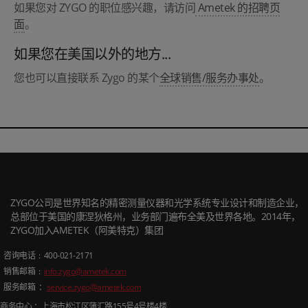
如果您对 ZYGO 的职位感兴趣，请访问
Ametek 的招聘页
面
。
如果您在美国以外的地方...
您也可以直接联系 Zygo 的某个
全球销售/服务办事处
。
ZYGO公司是世界知名的精密测量仪器和光学系统专业设计和制造企业，
总部位于美国的康涅狄格州，业务部门遍布全美及世界各地。2014年，
ZYGO加入AMETEK（阿美特克）集团
咨询电话
: 400-021-2171
销售邮箱
:
info.zygo@ametek.com
服务邮箱 ：
service.zygo@ametek.com
商务中心 ：上海市松江区蒲汇路
155
号
4
号楼
4
楼