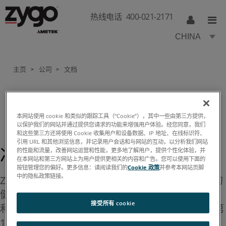
热线电话
400-021-2171
CHINA
主页
公司
文档
>
>
本网站使用 cookie 和类似的跟踪工具（“Cookie”），其中一些由第三方提供，
文档
以保护我们的网站并通过提供您请求的功能来增强用户体验。经您同意，我们
和这些第三方还将使用 Cookie 收集用户和设备数据、IP 地址、在线标识符、
引用 URL 和其他浏览信息，并记录用户会话和与网站的互动，以分析我们网站
冲突矿物政策
的性能和流量，改善网站运营和性能，更多地了解用户，提供个性化体验，并
在本网站和第三方网站上为用户提供更相关的内容和广告。您可以使用下面的
按钮管理您的偏好。更多信息：请阅读我们的
Cookie 政策
并参考本网站页脚
中的隐私政策链接。
Zygo 公司和 AMETEK, Inc. 致力于支持人类和环境的
健康、安全和保护。根据《多德-弗兰克华尔街改革
接受所有 cookie
和消费者保护法》对冲突材料的规定（HR 4173，第
1502条（冲突矿产法）），Zygo 公司和 AMETEK,