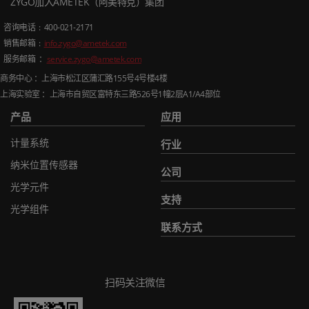
ZYGO加入AMETEK（阿美特克）集团
咨询电话
: 400-021-2171
销售邮箱
:
info.zygo@ametek.com
服务邮箱 ：
service.zygo@ametek.com
商务中心 ：上海市松江区蒲汇路
155
号
4
号楼
4
楼
上海实验室 ：上海市自贸区富特东三路
526
号
1
幢
2
层
A1/A4
部位
产品
应用
计量系统
行业
纳米位置传感器
公司
光学元件
支持
光学组件
联系方式
扫码关注微信