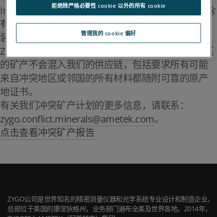
拒绝除严格必要性 cookie 以外的所有 cookie
Inc. 在与其供应商合作时会先确认其供应的材料不含
有会直接或间接为刚果民主共和国或毗邻国家的武
管理我的 cookie 偏好
装团体提供资金或使其受益的冲突矿产。
Zygo 公司和 AMETEK, Inc. 将全力确保来自冲突地区
的矿产不会混入我们的供应链，包括要求所有可能
来自冲突地区或邻国的所有材料都随附可靠的原产
地证书。
有关我们冲突矿产计划的更多信息，请联系：
zygo.conflict.minerals@ametek.com
。
点击查看冲突矿产报告
ZYGO公司是世界知名的精密测量仪器和光学系统专业设计和制造企业，
总部位于美国的康涅狄格州，业务部门遍布全美及世界各地。2014年，