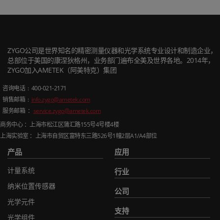
ZYGO公司是世界知名的精密测量仪器和光学系统专业设计和制造企业，
总部位于美国的康涅狄格州，业务部门遍布全美及世界各地。2014年，
ZYGO加入AMETEK（阿美特克）集团
咨询电话
: 400-021-2171
销售邮箱
:
info.zygo@ametek.com
服务邮箱 ：
service.zygo@ametek.com
商务中心 ：上海市松江区蒲汇路
155
号
4
号楼
4
楼
上海实验室 ：上海市自贸区富特东三路
526
号
1
幢
2
层
A1/A4
部位
产品
应用
计量系统
行业
纳米位置传感器
公司
光学元件
支持
光学组件