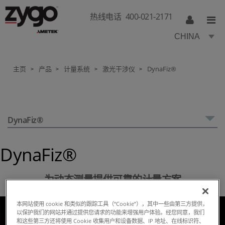
热线电话
400-021-2171
CHINA
主页
产品
计量系统
激光干涉仪
DynaFiz®
>
>
>
>
DynaFiz®
DynaFiz®
为动态测量提供可靠的计量方案
本网站使用 cookie 和类似的跟踪工具（“Cookie”），其中一些由第三方提供，
以保护我们的网站并通过提供您请求的功能来增强用户体验。经您同意，我们
和这些第三方还将使用 Cookie 收集用户和设备数据、IP 地址、在线标识符、