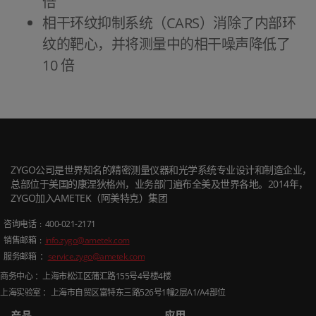
倍
相干环纹抑制系统（CARS）消除了内部环
纹的靶心，并将测量中的相干噪声降低了
10 倍
ZYGO公司是世界知名的精密测量仪器和光学系统专业设计和制造企业，
总部位于美国的康涅狄格州，业务部门遍布全美及世界各地。2014年，
ZYGO加入AMETEK（阿美特克）集团
咨询电话
: 400-021-2171
销售邮箱
:
info.zygo@ametek.com
服务邮箱 ：
service.zygo@ametek.com
商务中心 ：上海市松江区蒲汇路
155
号
4
号楼
4
楼
上海实验室 ：上海市自贸区富特东三路
526
号
1
幢
2
层
A1/A4
部位
产品
应用