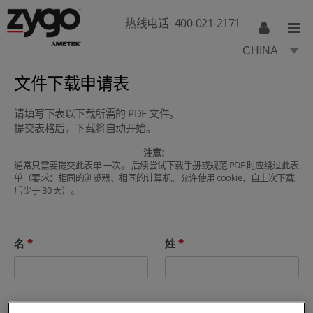
热线电话
400-021-2171
CHINA
文件下载申请表
请填写下表以下载所需的 PDF 文件。
提交表格后，下载将自动开始。
注意：
通常只需要提交此表单 一次。 后续尝试下载手册或规范 PDF 时应绕过此表
单（要求：相同的浏览器、相同的计算机、允许使用 cookie，自上次下载
后少于 30 天）。