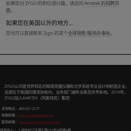
如果您对 ZYGO 的职位感兴趣，请访问
Ametek 的招聘页
面
。
如果您在美国以外的地方...
您也可以直接联系 Zygo 的某个
全球销售/服务办事处
。
ZYGO公司是世界知名的精密测量仪器和光学系统专业设计和制造企业，
总部位于美国的康涅狄格州，业务部门遍布全美及世界各地。2014年，
ZYGO加入AMETEK（阿美特克）集团
咨询电话
: 400-021-2171
销售邮箱
:
info.zygo@ametek.com
服务邮箱 ：
service.zygo@ametek.com
商务中心 ：上海市松江区蒲汇路
155
号
4
号楼
4
楼