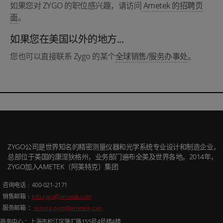
如果您对 ZYGO 的职位感兴趣，请访问
Ametek 的招聘页
面
。
如果您在美国以外的地方...
您也可以直接联系 Zygo 的某个
全球销售/服务办事处
。
ZYGO公司是世界知名的精密测量仪器和光学系统专业设计和制造企业，
总部位于美国的康涅狄格州，业务部门遍布全美及世界各地。2014年，
ZYGO加入AMETEK（阿美特克）集团
咨询电话
: 400-021-2171
销售邮箱
:
info.zygo@ametek.com
服务邮箱 ：
service.zygo@ametek.com
商务中心 ：上海市松江区蒲汇路
155
号
4
号楼
4
楼