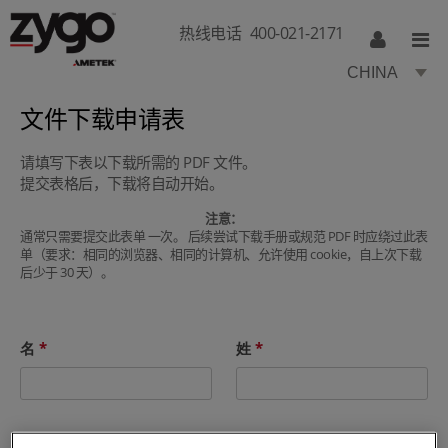
热线电话
400-021-2171
CHINA
文件下载申请表
请填写下表以下载所需的 PDF 文件。
提交表格后，下载将自动开始。
注意：
通常只需要提交此表单 一次。 后续尝试下载手册或规范 PDF 时应绕过此表
单（要求：相同的浏览器、相同的计算机、允许使用 cookie，自上次下载
后少于 30 天）。