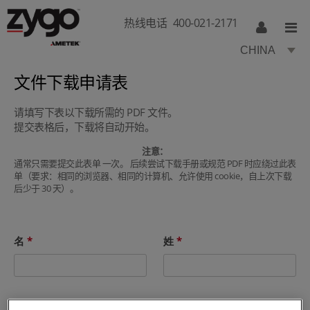
热线电话
400-021-2171
CHINA
文件下载申请表
请填写下表以下载所需的 PDF 文件。
提交表格后，下载将自动开始。
注意：
通常只需要提交此表单 一次。 后续尝试下载手册或规范 PDF 时应绕过此表
单（要求：相同的浏览器、相同的计算机、允许使用 cookie，自上次下载
后少于 30 天）。