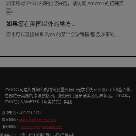
如果您对 ZYGO 的职位感兴趣，请访问
Ametek 的招聘页
面
。
如果您在美国以外的地方...
您也可以直接联系 Zygo 的某个
全球销售/服务办事处
。
ZYGO公司是世界知名的精密测量仪器和光学系统专业设计和制造企业，
总部位于美国的康涅狄格州，业务部门遍布全美及世界各地。2014年，
ZYGO加入AMETEK（阿美特克）集团
咨询电话
: 400-021-2171
销售邮箱
:
info.zygo@ametek.com
服务邮箱 ：
service.zygo@ametek.com
商务中心 ：上海市松江区蒲汇路
155
号
4
号楼
4
楼