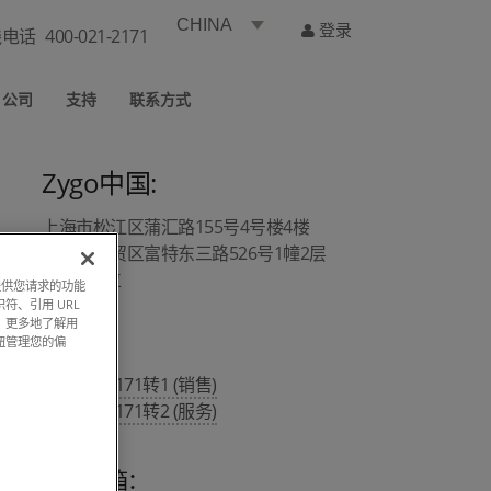
CHINA
登录
线电话
400-021-2171
公司
支持
联系方式
Zygo中国:
上海市松江区蒲汇路155号4号楼4楼
上海市自贸区富特东三路526号1幢2层
A1/A4部位
过提供您请求的功能
符、引用 URL
，更多地了解用
钮管理您的偏
热线 :
400 021 2171转1 (销售)
400 021 2171转2 (服务)
销售邮箱：