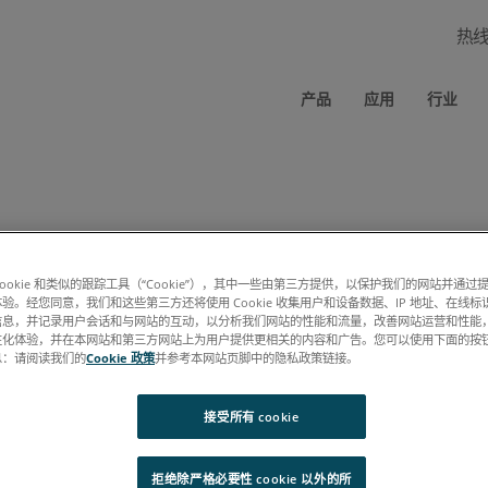
热
产品
应用
行业
cookie 和类似的跟踪工具（“Cookie”），其中一些由第三方提供，以保护我们的网站并通
规范 PDF 时应绕过此表单（要求：相同的浏览器、相同的计算机、允许使
验。经您同意，我们和这些第三方还将使用 Cookie 收集用户和设备数据、IP 地址、在线标识
信息，并记录用户会话和与网站的互动，以分析我们网站的性能和流量，改善网站运营和性能
性化体验，并在本网站和第三方网站上为用户提供更相关的内容和广告。您可以使用下面的按
息：请阅读我们的
Cookie 政策
并参考本网站页脚中的隐私政策链接。
接受所有 cookie
拒绝除严格必要性 cookie 以外的所