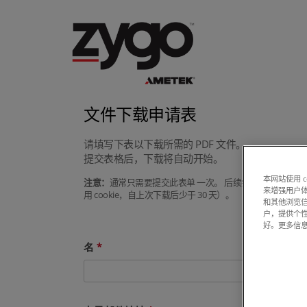
文件下载申请表
请填写下表以下载所需的 PDF 文件。
提交表格后，下载将自动开始。
本网站使用 
注意：
通常只需要提交此表单 一次。 后续尝试下载手册或
来增强用户体
用 cookie，自上次下载后少于 30 天）。
和其他浏览
户，提供个
好。更多信