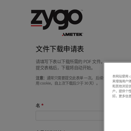
文件下载申请表
请填写下表以下载所需的 PDF 文件。
提交表格后，下载将自动开始。
本网站使用 
注意：
通常只需要提交此表单 一次。 后续尝试下载手册或
来增强用户体
用 cookie，自上次下载后少于 30 天）。
和其他浏览
户，提供个
好。更多信