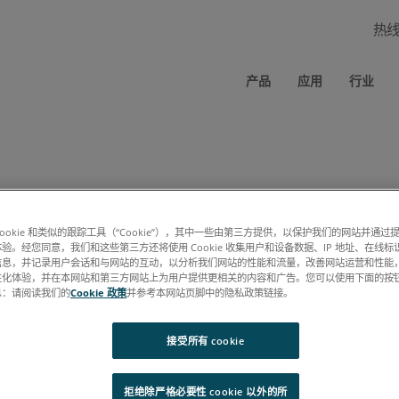
热
产品
应用
行业
cookie 和类似的跟踪工具（“Cookie”），其中一些由第三方提供，以保护我们的网站并通
规范 PDF 时应绕过此表单（要求：相同的浏览器、相同的计算机、允许使
验。经您同意，我们和这些第三方还将使用 Cookie 收集用户和设备数据、IP 地址、在线标识
信息，并记录用户会话和与网站的互动，以分析我们网站的性能和流量，改善网站运营和性能
性化体验，并在本网站和第三方网站上为用户提供更相关的内容和广告。您可以使用下面的按
息：请阅读我们的
Cookie 政策
并参考本网站页脚中的隐私政策链接。
接受所有 cookie
拒绝除严格必要性 cookie 以外的所