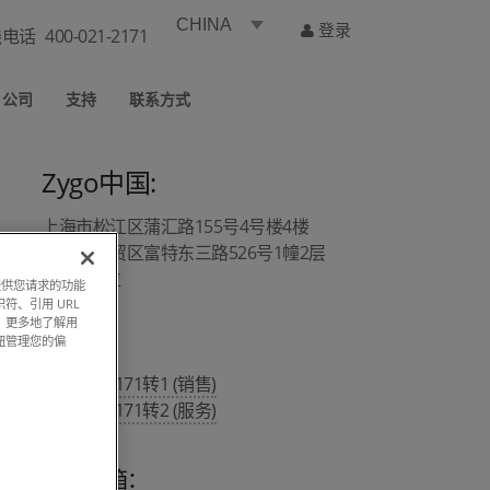
CHINA
登录
线电话
400-021-2171
公司
支持
联系方式
Zygo中国:
上海市松江区蒲汇路155号4号楼4楼
上海市自贸区富特东三路526号1幢2层
A1/A4部位
过提供您请求的功能
符、引用 URL
，更多地了解用
钮管理您的偏
热线 :
400 021 2171转1 (销售)
400 021 2171转2 (服务)
销售邮箱：