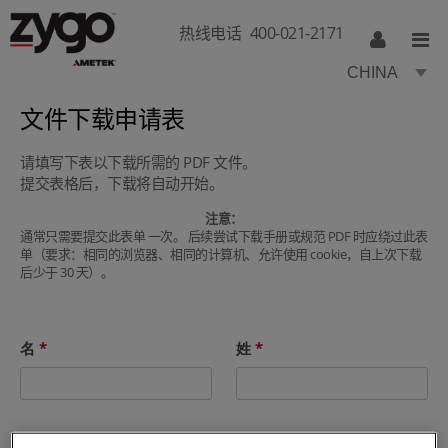
热线电话
400-021-2171
CHINA
文件下载申请表
请填写下表以下载所需的 PDF 文件。
提交表格后，下载将自动开始。
注意：
通常只需要提交此表单 一次。 后续尝试下载手册或规范 PDF 时应绕过此表
单（要求：相同的浏览器、相同的计算机、允许使用 cookie，自上次下载
后少于 30 天）。