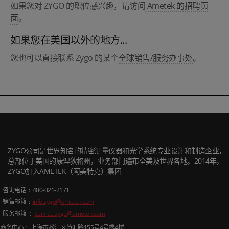
如果您对 ZYGO 的职位感兴趣，请访问
Ametek 的招聘页
面
。
如果您在美国以外的地方...
您也可以直接联系 Zygo 的某个
全球销售/服务办事处
。
ZYGO公司是世界知名的精密测量仪器和光学系统专业设计和制造企业，
总部位于美国的康涅狄格州，业务部门遍布全美及世界各地。2014年，
ZYGO加入AMETEK（阿美特克）集团
咨询电话
: 400-021-2171
销售邮箱
:
info.zygo@ametek.com
服务邮箱 ：
service.zygo@ametek.com
商务中心 ：上海市松江区蒲汇路
155
号
4
号楼
4
楼