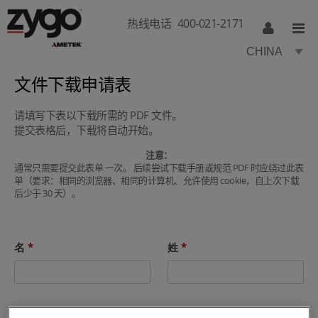
热线电话
400-021-2171
CHINA
文件下载申请表
请填写下表以下载所需的 PDF 文件。
提交表格后，下载将自动开始。
注意：
通常只需要提交此表单 一次。 后续尝试下载手册或规范 PDF 时应绕过此表
单（要求：相同的浏览器、相同的计算机、允许使用 cookie，自上次下载
后少于 30 天）。