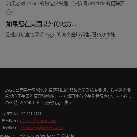
如果您对 ZYGO 的职位感兴趣，请访问
Ametek 的招聘页
面
。
如果您在美国以外的地方...
您也可以直接联系 Zygo 的某个
全球销售/服务办事处
。
ZYGO公司是世界知名的精密测量仪器和光学系统专业设计和制造企业，
总部位于美国的康涅狄格州，业务部门遍布全美及世界各地。2014年，
ZYGO加入AMETEK（阿美特克）集团
咨询电话
: 400-021-2171
销售邮箱
:
info.zygo@ametek.com
服务邮箱 ：
service.zygo@ametek.com
商务中心 ：上海市松江区蒲汇路
155
号
4
号楼
4
楼