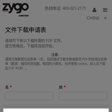
热线电话
400-021-2171
CHINA
文件下载申请表
请填写下表以下载所需的 PDF 文件。
提交表格后，下载将自动开始。
注意：
通常只需要提交此表单 一次。 后续尝试下载手册或规范 PDF 时应绕过此表
单（要求：相同的浏览器、相同的计算机、允许使用 cookie，自上次下载
后少于 30 天）。