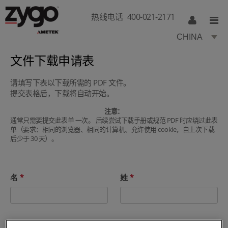
热线电话
400-021-2171
CHINA
文件下载申请表
请填写下表以下载所需的 PDF 文件。
提交表格后，下载将自动开始。
注意：
通常只需要提交此表单 一次。 后续尝试下载手册或规范 PDF 时应绕过此表
单（要求：相同的浏览器、相同的计算机、允许使用 cookie，自上次下载
后少于 30 天）。