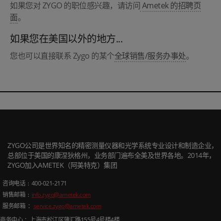
如果您对 ZYGO 的职位感兴趣，请访问
Ametek 的招聘页
面
。
如果您在美国以外的地方...
您也可以直接联系 Zygo 的某个
全球销售/服务办事处
。
ZYGO公司是世界知名的精密测量仪器和光学系统专业设计和制造企业，
总部位于美国的康涅狄格州，业务部门遍布全美及世界各地。2014年，
ZYGO加入AMETEK（阿美特克）集团
咨询电话
: 400-021-2171
销售邮箱
:
info.zygo@ametek.com
服务邮箱 ：
service.zygo@ametek.com
商务中心 ：上海市松江区蒲汇路
155
号
4
号楼
4
楼