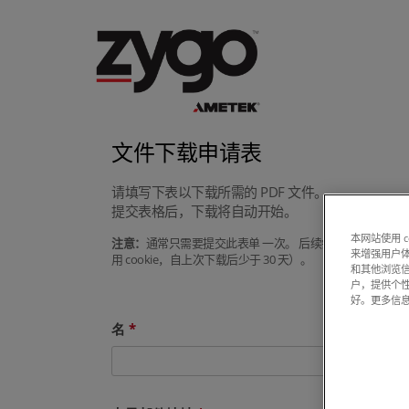
文件下载申请表
请填写下表以下载所需的 PDF 文件。
提交表格后，下载将自动开始。
本网站使用 
注意：
通常只需要提交此表单 一次。 后续尝试下载手册或
来增强用户体
用 cookie，自上次下载后少于 30 天）。
和其他浏览
户，提供个
好。更多信