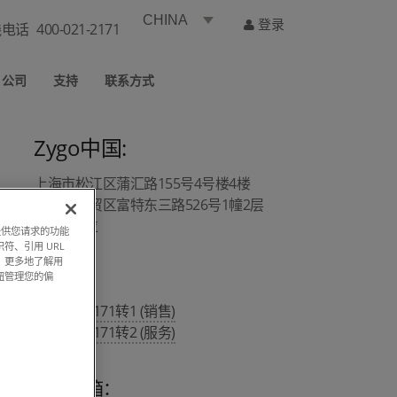
CHINA
登录
线电话
400-021-2171
公司
支持
联系方式
Zygo中国:
上海市松江区蒲汇路155号4号楼4楼
上海市自贸区富特东三路526号1幢2层
A1/A4部位
过提供您请求的功能
符、引用 URL
，更多地了解用
钮管理您的偏
热线 :
400 021 2171转1 (销售)
400 021 2171转2 (服务)
销售邮箱：