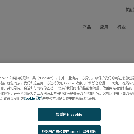
热
产品
应用
行业
cookie 和类似的跟踪工具（“Cookie”），其中一些由第三方提供，以保护我们的网站并通
规范 PDF 时应绕过此表单（要求：相同的浏览器、相同的计算机、允许使
验。经您同意，我们和这些第三方还将使用 Cookie 收集用户和设备数据、IP 地址、在线标识
信息，并记录用户会话和与网站的互动，以分析我们网站的性能和流量，改善网站运营和性能
性化体验，并在本网站和第三方网站上为用户提供更相关的内容和广告。您可以使用下面的按
息：请阅读我们的
Cookie 政策
并参考本网站页脚中的隐私政策链接。
接受所有 cookie
拒绝除严格必要性 cookie 以外的所