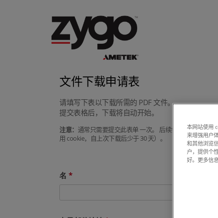
文件下载申请表
请填写下表以下载所需的 PDF 文件。
提交表格后，下载将自动开始。
本网站使用 
注意：
通常只需要提交此表单 一次。 后续尝试下载手册或
来增强用户体
用 cookie，自上次下载后少于 30 天）。
和其他浏览
户，提供个
好。更多信