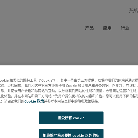
热
产品
应用
行业
cookie 和类似的跟踪工具（“Cookie”），其中一些由第三方提供，以保护我们的网站并通
规范 PDF 时应绕过此表单（要求：相同的浏览器、相同的计算机、允许使
验。经您同意，我们和这些第三方还将使用 Cookie 收集用户和设备数据、IP 地址、在线标识
信息，并记录用户会话和与网站的互动，以分析我们网站的性能和流量，改善网站运营和性能
性化体验，并在本网站和第三方网站上为用户提供更相关的内容和广告。您可以使用下面的按
息：请阅读我们的
Cookie 政策
并参考本网站页脚中的隐私政策链接。
接受所有 cookie
拒绝除严格必要性 cookie 以外的所