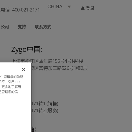
CHINA
登录
线电话
400-021-2171
公司
支持
联系方式
Zygo中国:
上海市松江区蒲汇路155号4号楼4楼
上海市自贸区富特东三路526号1幢2层
A1/A4部位
过提供您请求的功能
符、引用 URL
，更多地了解用
钮管理您的偏
热线 :
400 021 2171转1 (销售)
400 021 2171转2 (服务)
销售邮箱：