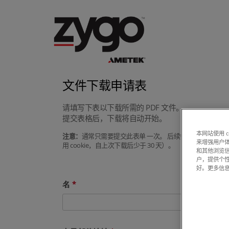
文件下载申请表
请填写下表以下载所需的 PDF 文件。
提交表格后，下载将自动开始。
本网站使用 
注意：
通常只需要提交此表单 一次。 后续尝试下载手册或
来增强用户体
用 cookie，自上次下载后少于 30 天）。
和其他浏览
户，提供个
好。更多信