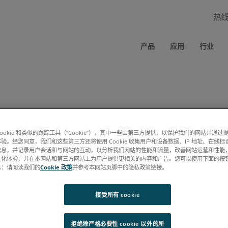
热
产品
应用
行业
cookie 和类似的跟踪工具（“Cookie”），其中一些由第三方提供，以保护我们的网站并通
规范 PDF 时应绕过此表单（要求：相同的浏览器、相同的计算机、允许使
验。经您同意，我们和这些第三方还将使用 Cookie 收集用户和设备数据、IP 地址、在线标识
信息，并记录用户会话和与网站的互动，以分析我们网站的性能和流量，改善网站运营和性能
性化体验，并在本网站和第三方网站上为用户提供更相关的内容和广告。您可以使用下面的按
息：请阅读我们的
Cookie 政策
并参考本网站页脚中的隐私政策链接。
接受所有 cookie
拒绝除严格必要性 cookie 以外的所