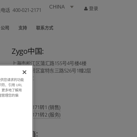
CHINA
登录
线电话
400-021-2171
公司
支持
联系方式
Zygo中国:
上海市松江区蒲汇路155号4号楼4楼
上海市自贸区富特东三路526号1幢2层
A1/A4部位
过提供您请求的功能
符、引用 URL
，更多地了解用
钮管理您的偏
热线 :
400 021 2171转1 (销售)
400 021 2171转2 (服务)
销售邮箱：