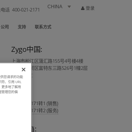
CHINA
登录
线电话
400-021-2171
公司
支持
联系方式
Zygo中国:
上海市松江区蒲汇路155号4号楼4楼
上海市自贸区富特东三路526号1幢2层
A1/A4部位
过提供您请求的功能
符、引用 URL
，更多地了解用
钮管理您的偏
热线 :
400 021 2171转1 (销售)
400 021 2171转2 (服务)
销售邮箱：