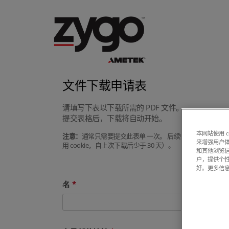
文件下载申请表
请填写下表以下载所需的 PDF 文件。
提交表格后，下载将自动开始。
本网站使用 
注意：
通常只需要提交此表单 一次。 后续尝试下载手册或
来增强用户体
用 cookie，自上次下载后少于 30 天）。
和其他浏览
户，提供个
好。更多信