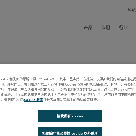
热
产品
应用
行业
cookie 和类似的跟踪工具（“Cookie”），其中一些由第三方提供，以保护我们的网站并通
规范 PDF 时应绕过此表单（要求：相同的浏览器、相同的计算机、允许使
验。经您同意，我们和这些第三方还将使用 Cookie 收集用户和设备数据、IP 地址、在线标识
信息，并记录用户会话和与网站的互动，以分析我们网站的性能和流量，改善网站运营和性能
性化体验，并在本网站和第三方网站上为用户提供更相关的内容和广告。您可以使用下面的按
息：请阅读我们的
Cookie 政策
并参考本网站页脚中的隐私政策链接。
接受所有 cookie
拒绝除严格必要性 cookie 以外的所