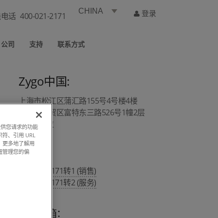
CHINA
登录
线电话
400-021-2171
公司
支持
联系方式
Zygo中国:
上海市松江区蒲汇路155号4号楼4楼
上海市自贸区富特东三路526号1幢2层
A1/A4部位
过提供您请求的功能
符、引用 URL
，更多地了解用
钮管理您的偏
热线 :
400 021 2171转1 (销售)
400 021 2171转2 (服务)
销售邮箱：