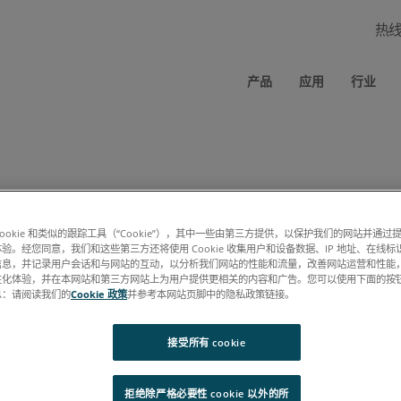
热
产品
应用
行业
cookie 和类似的跟踪工具（“Cookie”），其中一些由第三方提供，以保护我们的网站并通
规范 PDF 时应绕过此表单（要求：相同的浏览器、相同的计算机、允许使
验。经您同意，我们和这些第三方还将使用 Cookie 收集用户和设备数据、IP 地址、在线标识
信息，并记录用户会话和与网站的互动，以分析我们网站的性能和流量，改善网站运营和性能
性化体验，并在本网站和第三方网站上为用户提供更相关的内容和广告。您可以使用下面的按
息：请阅读我们的
Cookie 政策
并参考本网站页脚中的隐私政策链接。
接受所有 cookie
拒绝除严格必要性 cookie 以外的所