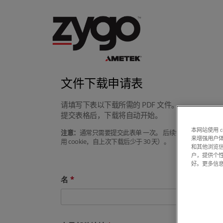
文件下载申请表
请填写下表以下载所需的 PDF 文件。
提交表格后，下载将自动开始。
本网站使用 
注意：
通常只需要提交此表单 一次。 后续尝试下载手册或
来增强用户体
用 cookie，自上次下载后少于 30 天）。
和其他浏览
户，提供个
好。更多信