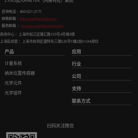
ZYGO加入AMETEK（阿美特克）集团
咨询电话
: 400-021-2171
销售邮箱
:
info.zygo@ametek.com
服务邮箱 ：
service.zygo@ametek.com
商务中心 ：上海市松江区蒲汇路
155
号
4
号楼
4
楼
上海实验室 ：上海市自贸区富特东三路
526
号
1
幢
2
层
A1/A4
部位
产品
应用
计量系统
行业
纳米位置传感器
公司
光学元件
支持
光学组件
联系方式
扫码关注微信