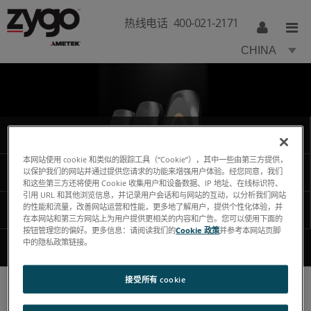
热线电话
400-021-2171
CHINA
计量系统
本网站使用 cookie 和类似的跟踪工具（“Cookie”），其中一些由第三方提供，
纳米位置传感器
以保护我们的网站并通过提供您请求的功能来增强用户体验。经您同意，我们
和这些第三方还将使用 Cookie 收集用户和设备数据、IP 地址、在线标识符、
引用 URL 和其他浏览信息，并记录用户会话和与网站的互动，以分析我们网站
的性能和流量，改善网站运营和性能，更多地了解用户，提供个性化体验，并
光学元件
在本网站和第三方网站上为用户提供更相关的内容和广告。您可以使用下面的
按钮管理您的偏好。更多信息：请阅读我们的
Cookie 政策
并参考本网站页脚
中的隐私政策链接。
光学组件
接受所有 cookie